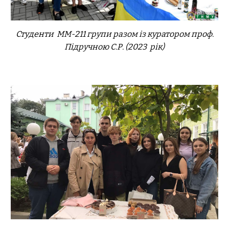
Студенти ММ-21
1
групи разом із куратором
проф
.
Підручною С.Р.
(2023 рік)