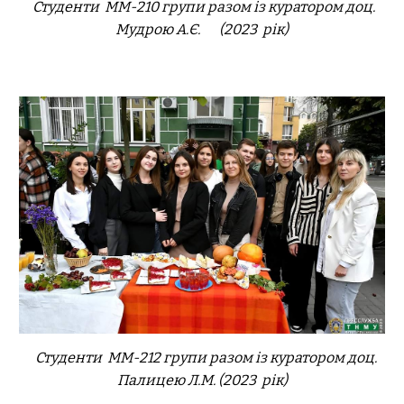
Студенти ММ-210 групи разом із куратором
доц
.
Мудрою А.Є.
(20
23
рік)
Студенти ММ-21
2
групи разом із куратором доц.
Палицею Л.М.
(2023 рік)