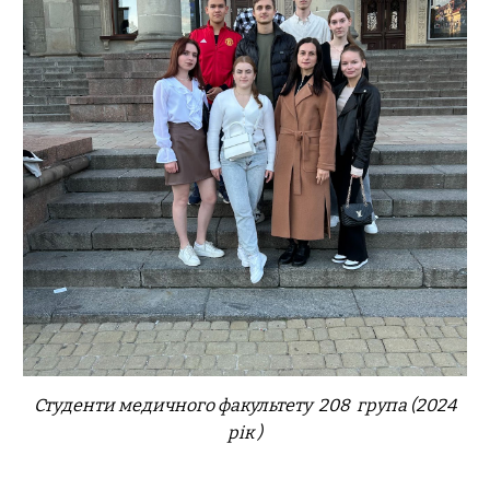
Студенти медичного факультету 2
08
група (202
4
рік )