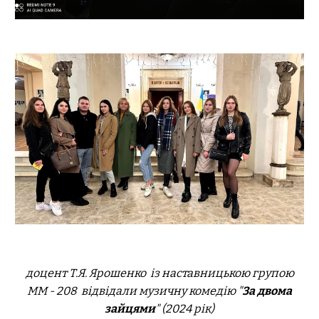
доцент Т
.
Я
.
Ярошенко
із наставницькою групою
ММ - 2
08
відвідали
музичну комедію "
За двома
зайцями
" (2024 рік)