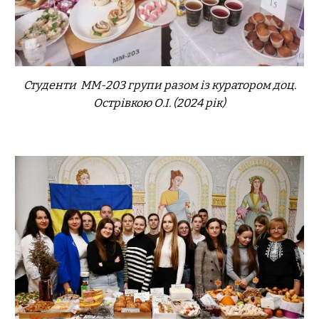
Студенти ММ-20
3
групи разом із куратором доц.
Острівкою О.І. (202
4
рік)