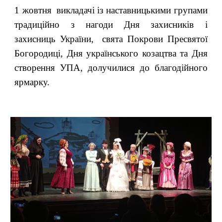
1 жовтня
викладачі із наставницькими груп
ами
традиційно з нагоди Дня захисників і
захисниць України, свята Покрови Пресвятої
Богородиці, Дня українського козацтва та Дня
створення УПА,
долучилис
я
до благодійн
ого
ярмар
ку.