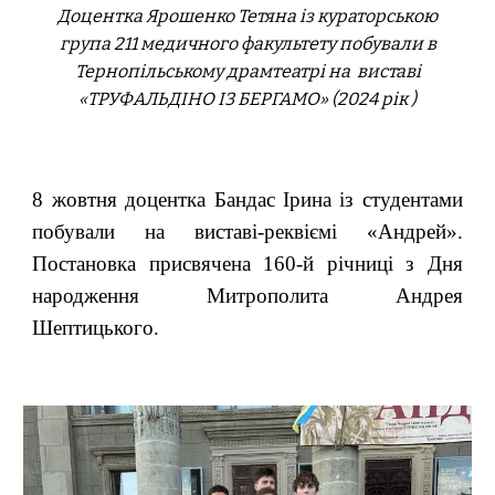
Доцентка Ярошенко Тетяна із
кураторськ
ою
група 211 медичного факультету
побували в
Тернопільському драмтеатрі на виставі
«ТРУФАЛЬДІНО ІЗ БЕРГАМО»
(2024 рік )
8 жовтня
доцентка Банда
с
Ірина із студентами
побували на виставі-реквіємі «Андрей».
Постановка присвячена 160-й річниці з Дня
народження Митрополита Андрея
Шептицького.