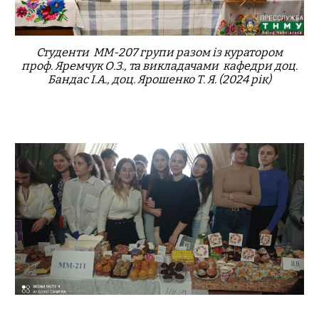
Студенти ММ-20
7
групи разом із куратором
проф. Яремчук О.З., та
викладачами
кафедри
доц.
Банда
с
І.А., доц. Ярошенко Т. Я.
(202
4
рік)