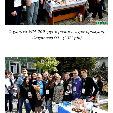
Студенти ММ-2
09
групи разом із куратором доц.
Острівкою О.І.
(2023 рік)