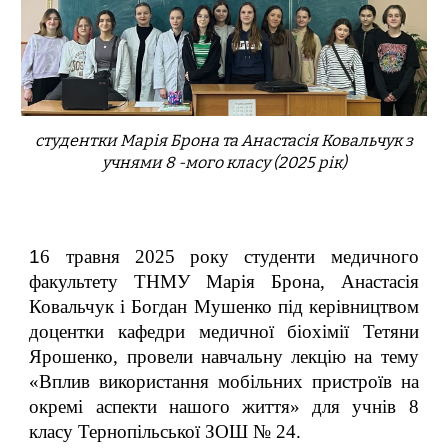
студент
ки
Марія Брона та Анастасія Ковальчук
з
учнями 8 -мого кла
су
(2025 рік)
1
6 травня 2025 р
оку
студенти медичного
факультету ТНМУ Марія Брона, Анастасія
Ковальчук і Богдан Мушенко під керівництвом
доцентки кафедри медичної біохімії Тетяни
Ярошенко, провели навчальну лекцію на тему
«Вплив використання мобільних пристроїв на
окремі аспекти нашого життя» для учнів 8
класу Тернопільської ЗОШ № 24.