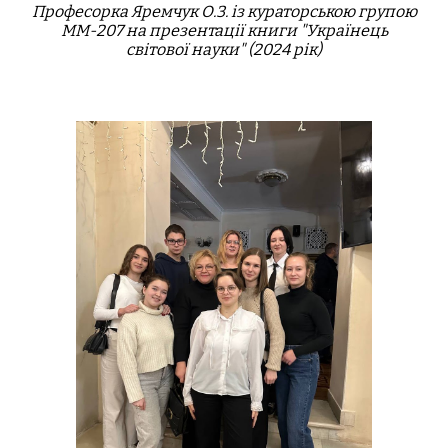
Професорка Яремчук О.З. із ку
р
аторською групою
ММ-207 на презентації книги "Українець
світової науки" (2024 рік)