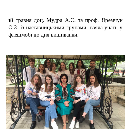
8 травня доц. Мудра А.Є. та проф. Яремчук
1
О.З. із наставницьк
ими
груп
ами
взяла учать у
флешмобі до дня вишиванки.